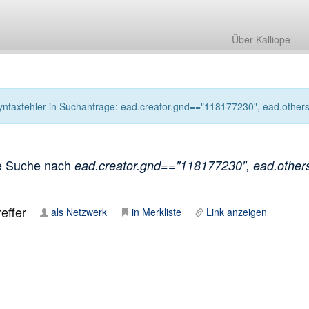
Über Kalliope
yntaxfehler in Suchanfrage: ead.creator.gnd=="118177230", ead.others.
e Suche nach
ead.creator.gnd=="118177230", ead.others.
effer
als Netzwerk
in Merkliste
Link anzeigen