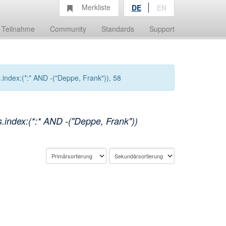
Merkliste
DE
EN
Teilnahme
Community
Standards
Support
index:(*:* AND -("Deppe, Frank")), 58
index:(*:* AND -("Deppe, Frank"))