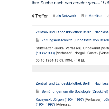
Ihre Suche nach
ead.creator.gnd=="11
4
Treffer
als Netzwerk
in Merkliste
Zentral- und Landesbibliothek Berlin
;
Nachlass
Zeitungsausschnitte (Einheitstitel von Bearbe
Strittmatter, Judka [Verfasser]
,
Unbekannt [Verf
(1936-1993)
[Verfasser],
Norgall, Gustav [Verfa
05.10.1984-13.09.1994. - 16 Bl.
Zentral- und Landesbibliothek Berlin
;
Nachlass
Bemühungen um die Soziologie (Drucktitel)
Kuczynski, Jürgen (1904-1997)
[Verfasser],
Löt
(1904-1997)
[Adressat]