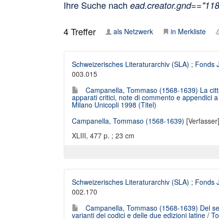
Ihre Suche nach
ead.creator.gnd=="11
4
Treffer
als Netzwerk
in Merkliste
Schweizerisches Literaturarchiv (SLA)
;
Fonds J
003.015
Campanella, Tommaso (1568-1639) La città 
apparati critici, note di commento e appendici a c
Milano Unicopli 1998 (Titel)
Campanella, Tommaso (1568-1639)
[Verfasser
XLIII, 477 p. ; 23 cm
Schweizerisches Literaturarchiv (SLA)
;
Fonds J
002.170
Campanella, Tommaso (1568-1639) Del senso 
varianti dei codici e delle due edizioni latine 