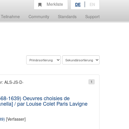
Merkliste
DE
EN
Teilnahme
Community
Standards
Support
ur: ALS-JS-D-
1
68-1639) Oeuvres choisies de
lla] / par Louise Colet Paris Lavigne
39)
[Verfasser]