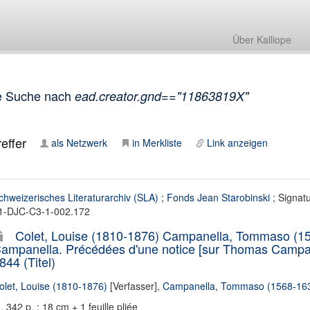
Über Kalliope
e Suche nach
ead.creator.gnd=="11863819X"
effer
als Netzwerk
in Merkliste
Link anzeigen
chweizerisches Literaturarchiv (SLA)
;
Fonds Jean Starobinski
; Signat
1-DJC-C3-1-002.172
Colet, Louise (1810-1876) Campanella, Tommaso (15
ampanella. Précédées d'une notice [sur Thomas Campane
844 (Titel)
olet, Louise (1810-1876)
[Verfasser],
Campanella, Tommaso (1568-16
I, 342 p. ; 18 cm + 1 feuille pliée