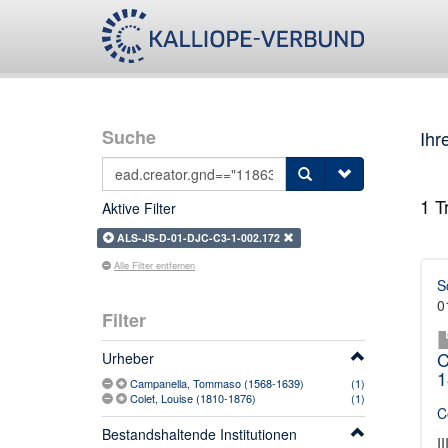
Suche
Ihr
1
Tr
Aktive Filter
ALS-JS-D-01-DJC-C3-1-002.172
Alle Filter entfernen
S
0
Filter
C
Urheber
1
Campanella, Tommaso (1568-1639)
(1)
Colet, Louise (1810-1876)
(1)
C
Bestandshaltende Institutionen
II