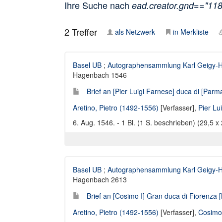
Ihre Suche nach
ead.creator.gnd=="11
2
Treffer
als Netzwerk
in Merkliste
Basel UB
;
Autographensammlung Karl Geigy-
Hagenbach 1546
Brief an [Pier Luigi Farnese] duca di [Parma
Aretino, Pietro (1492-1556)
[Verfasser],
Pier Lu
6. Aug. 1546. - 1 Bl. (1 S. beschrieben) (29,5 x
Basel UB
;
Autographensammlung Karl Geigy-
Hagenbach 2613
Brief an [Cosimo I] Gran duca di Fiorenza [M
Aretino, Pietro (1492-1556)
[Verfasser],
Cosimo