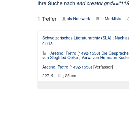
Ihre Suche nach
ead.creator.gnd=="11
1
Treffer
als Netzwerk
in Merkliste
Schweizerisches Literaturarchiv (SLA)
;
Nachlas
01/13
Aretino, Pietro (1492-1556) Die Gespräche / 
von Siegfried Oelke ; Vorw. von Hermann Keste
Aretino, Pietro (1492-1556)
[Verfasser]
227 S. : Ill. ; 25 cm