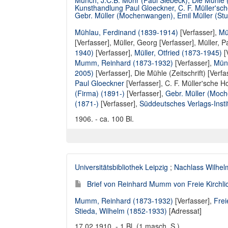
Münch, J.C.B. Mohr (Paul Siebeck), Die Mühle (
Kunsthandlung Paul Gloeckner, C. F. Müller'sc
Gebr. Müller (Mochenwangen), Emil Müller (Stut
Mühlau, Ferdinand (1839-1914)
[Verfasser],
Mü
[Verfasser],
Müller, Georg [Verfasser]
,
Müller, P
1940)
[Verfasser],
Müller, Otfried (1873-1945)
[
Mumm, Reinhard (1873-1932)
[Verfasser],
Münc
2005)
[Verfasser],
Die Mühle (Zeitschrift) [Verfa
Paul Gloeckner
[Verfasser],
C. F. Müller'sche 
(Firma) (1891-)
[Verfasser],
Gebr. Müller (Moc
(1871-)
[Verfasser],
Süddeutsches Verlags-Instit
1906. - ca. 100 Bl.
Universitätsbibliothek Leipzig
;
Nachlass Wilhel
Brief von Reinhard Mumm von Freie Kirchli
Mumm, Reinhard (1873-1932)
[Verfasser],
Frei
Stieda, Wilhelm (1852-1933)
[Adressat]
17.02.1910. - 1 Bl. (1 masch. S.)