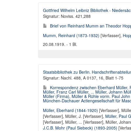
Gottfried Wilhelm Leibniz Bibliothek - Niedersä
Signatur: Noviss. 421,288
Brief von Reinhard Mumm an Theodor Hop
Mumm, Reinhard (1873-1932)
[Verfasser],
Hop
20.08.1919. - 1 Bl.
Staatsbibliothek zu Berlin. Handschriftenabteilu
Signatur: Nachl. 488, A 0137, 16, Blatt 1-75
Korrespondenz zwischen Eberhard Müller, Robe
Müller, Franz Carl Müller, ... Müller, Johann M
Müller (Firma), Müller & Rühle vorm. Paul Joh
München-Dachauer Actiengesellschaft für Masc
Müller, Eberhard (1844-1920)
[Verfasser],
Mülle
[Verfasser]
,
Müller, J. [Verfasser]
,
Müller, Paul 
[Verfasser],
Müller, ... [Verfasser]
,
Müller, Johan
J.C.B. Mohr (Paul Siebeck) (1893-2005)
[Verfas