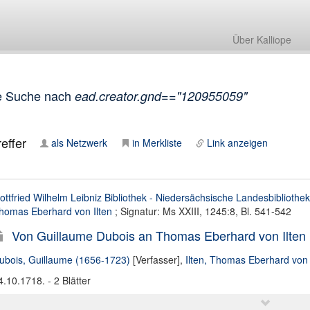
Über Kalliope
e Suche nach
ead.creator.gnd=="120955059"
effer
als Netzwerk
in Merkliste
Link anzeigen
ottfried Wilhelm Leibniz Bibliothek - Niedersächsische Landesbibliothek
homas Eberhard von Ilten
; Signatur: Ms XXIII, 1245:8, Bl. 541-542
Von Guillaume Dubois an Thomas Eberhard von Ilten
ubois, Guillaume (1656-1723)
[Verfasser],
Ilten, Thomas Eberhard von
4.10.1718. - 2 Blätter