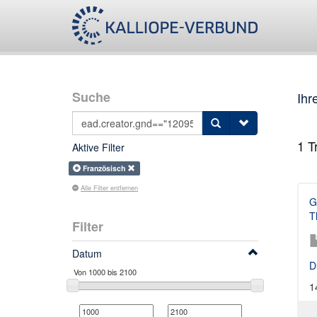
Suche
Ihr
1
Tr
Aktive Filter
Französisch
Alle Filter entfernen
G
T
Filter
Datum
D
1