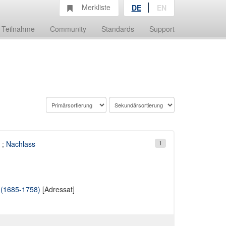
Merkliste
DE
EN
Teilnahme
Community
Standards
Support
;
Nachlass
1
 (1685-1758)
[Adressat]