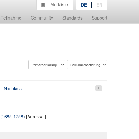
Merkliste
DE
EN
Teilnahme
Community
Standards
Support
;
Nachlass
1
 (1685-1758)
[Adressat]