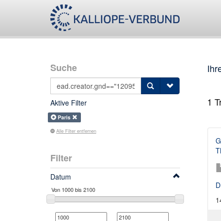
Suche
Ihr
1
Tr
Aktive Filter
Paris
Alle Filter entfernen
G
T
Filter
Datum
D
1