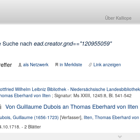
Über Kalliope
e Suche nach
ead.creator.gnd=="120955059"
effer
als Netzwerk
in Merkliste
Link anzeigen
ottfried Wilhelm Leibniz Bibliothek - Niedersächsische Landesbibliothek
homas Eberhard von Ilten
; Signatur: Ms XXIII, 1245:8, Bl. 541-542
Von Guillaume Dubois an Thomas Eberhard von Ilten
ubois, Guillaume (1656-1723)
[Verfasser],
Ilten, Thomas Eberhard von
4.10.1718. - 2 Blätter