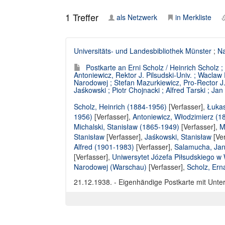
1
Treffer
als Netzwerk
in Merkliste
Universitäts- und Landesbibliothek Münster
;
Na
Postkarte an Erni Scholz / Heinrich Scholz 
Antoniewicz, Rektor J. Pilsudski-Univ. ; Waclaw
Narodowej ; Stefan Mazurkiewicz, Pro-Rector J. 
Jaśkowski ; Piotr Chojnacki ; Alfred Tarski ; Ja
Scholz, Heinrich (1884-1956)
[Verfasser],
Łukas
1956)
[Verfasser],
Antoniewicz, Włodzimierz (1
Michalski, Stanisław (1865-1949)
[Verfasser],
M
Stanisław
[Verfasser],
Jaśkowski, Stanisław
[Ver
Alfred (1901-1983)
[Verfasser],
Salamucha, Jan
[Verfasser],
Uniwersytet Józefa Piłsudskiego w
Narodowej (Warschau)
[Verfasser],
Scholz, Ern
21.12.1938. - Eigenhändige Postkarte mit Unter