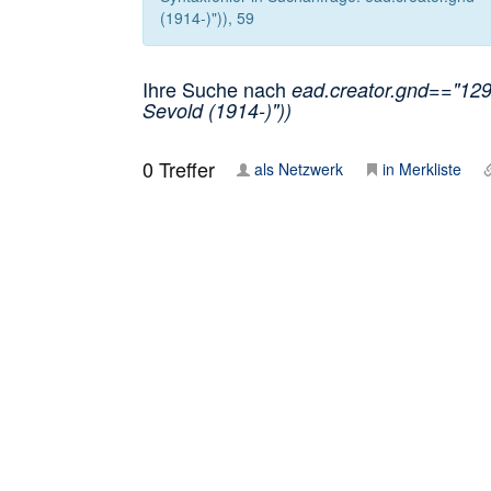
(1914-)")), 59
Ihre Suche nach
ead.creator.gnd=="1298
Sevold (1914-)"))
0
Treffer
als Netzwerk
in Merkliste