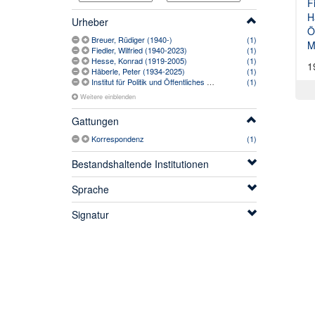
F
H
Urheber
Ö
Breuer, Rüdiger (1940-)
(1)
M
Fiedler, Wilfried (1940-2023)
(1)
Hesse, Konrad (1919-2005)
(1)
1
Häberle, Peter (1934-2025)
(1)
Institut für Politik und Öffentliches Recht (München)
(1)
Weitere einblenden
Gattungen
Korrespondenz
(1)
Bestandshaltende Institutionen
Sprache
Signatur