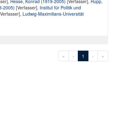
ser],
Hesse, Konrad (1919-2005)
[Verfasser],
Rupp,
3-2005)
[Verfasser],
Institut für Politik und
Verfasser],
Ludwig-Maximilians-Universität
«
‹
1
›
»