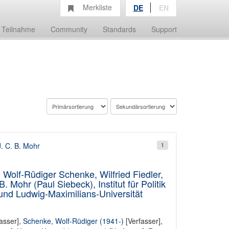
Merkliste
DE
EN
Teilnahme
Community
Standards
Support
J. C. B. Mohr
1
Wolf-Rüdiger Schenke, Wilfried Fiedler,
Mohr (Paul Siebeck), Institut für Politik
und Ludwig-Maximilians-Universität
asser],
Schenke, Wolf-Rüdiger (1941-)
[Verfasser],