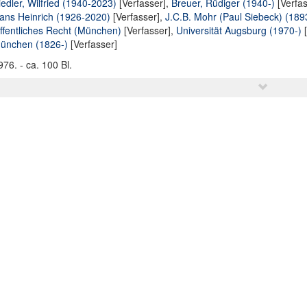
iedler, Wilfried (1940-2023)
[Verfasser],
Breuer, Rüdiger (1940-)
[Verfas
ans Heinrich (1926-2020)
[Verfasser],
J.C.B. Mohr (Paul Siebeck) (189
ffentliches Recht (München)
[Verfasser],
Universität Augsburg (1970-)
[
ünchen (1826-)
[Verfasser]
976. - ca. 100 Bl.