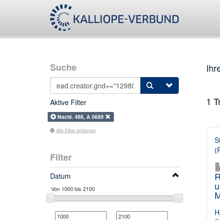
Suche
Ihr
1
Tr
Aktive Filter
Nachl. 488, A 0689
Alle Filter entfernen
S
(
Filter
R
Datum
u
M
H