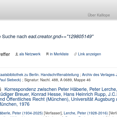
Über Kalliope
e Suche nach
ead.creator.gnd=="129805149"
effer
als Netzwerk
in Merkliste
Link anzeigen
taatsbibliothek zu Berlin. Handschriftenabteilung
;
Archiv des Verlages 
Paul Siebeck)
; Signatur: Nachl. 488, A 0689, Mappe 46
Korrespondenz zwischen Peter Häberle, Peter Lerche, 
üdiger Breuer, Konrad Hesse, Hans Heinrich Rupp, J.C.B. 
nd Öffentliches Recht (München), Universität Augsburg 
ünchen, 1976
äberle, Peter (1934-2025)
[Verfasser],
Lerche, Peter (1928-2016)
[Verf