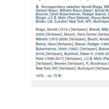
Korrespondenz zwischen Sevold Braga, Will
Herbert Braun, Wilhelm Braun-Elwert, Arnold Br
Bronner, Ulrich Bubenheimer, Rüdiger Bubner, 
Bürger, J.C.B. Mohr (Paul Siebeck), Kreuz-Verl
Brown, Ltd. (London; New York, NY), Buchreport
Braga, Sevold (1914-) [Verfasser]
,
Brandt, Will
2024)
[Verfasser],
Brauch, Hans Günter [Verfas
Wilhelm (1915-2006)
[Verfasser],
Brecht, Arnol
Brems, Hans
[Verfasser],
Breuer, Rüdiger (1940
Bubenheimer, Ulrich (1942-)
[Verfasser],
Bubner
2014)
[Verfasser],
Buchholz, Edwin H. (1930-2
Peter (1936-2017)
[Verfasser],
J.C.B. Mohr (Pa
[Verfasser],
Bremen
[Verfasser],
R.-Brockhaus-V
New York, NY)
[Verfasser],
Buchreport [Verfass
1976. - ca. 70 Bl.