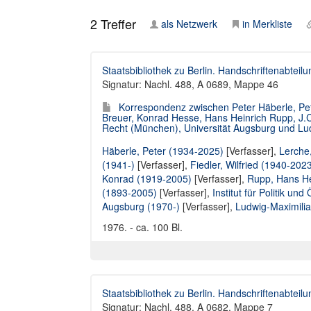
2
Treffer
als Netzwerk
in Merkliste
Staatsbibliothek zu Berlin. Handschriftenabteilu
Signatur: Nachl. 488, A 0689, Mappe 46
Korrespondenz zwischen Peter Häberle, Pete
Breuer, Konrad Hesse, Hans Heinrich Rupp, J.C.B
Recht (München), Universität Augsburg und Lu
Häberle, Peter (1934-2025)
[Verfasser],
Lerche
(1941-)
[Verfasser],
Fiedler, Wilfried (1940-202
Konrad (1919-2005)
[Verfasser],
Rupp, Hans He
(1893-2005)
[Verfasser],
Institut für Politik un
Augsburg (1970-)
[Verfasser],
Ludwig-Maximilia
1976. - ca. 100 Bl.
Staatsbibliothek zu Berlin. Handschriftenabteilu
Signatur: Nachl. 488, A 0682, Mappe 7