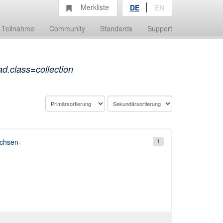
Merkliste
DE
EN
Teilnahme
Community
Standards
Support
d.class=collection
chsen-
1