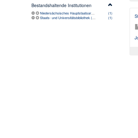
Bestandshaltende Institutionen
Niedersächsisches Hauptstaatsarchiv (Hannover)
(1)
S
Staats- und Universitätsbibliothek (Bremen)
(1)
J