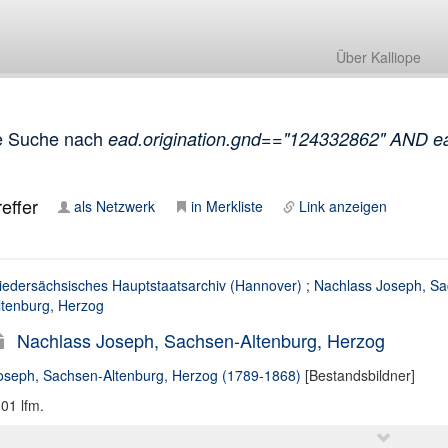
Über Kalliope
e Suche nach
ead.origination.gnd=="124332862" AND ea
effer
als Netzwerk
in Merkliste
Link anzeigen
iedersächsisches Hauptstaatsarchiv (Hannover)
;
Nachlass Joseph, Sa
ltenburg, Herzog
Nachlass Joseph, Sachsen-Altenburg, Herzog
oseph, Sachsen-Altenburg, Herzog (1789-1868)
[Bestandsbildner]
,01 lfm.