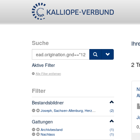
Suche
Ihr
2
Tr
Aktive Filter
Alle Filter entfernen
N
Filter
A
Bestandsbildner
Joseph, Sachsen-Altenburg, Herzog (1789-1868)
(2)
J
Gattungen
0
Archivbestand
(1)
Nachlass
(1)