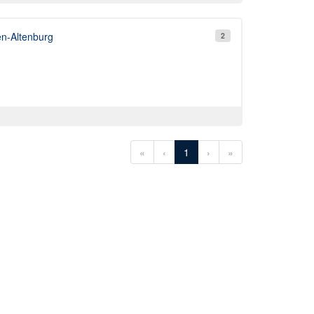
n-Altenburg
2
«
‹
1
›
»