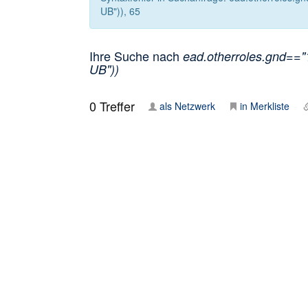
UB")), 65
Ihre Suche nach
ead.otherroles.gnd=="1
UB"))
0
Treffer
als Netzwerk
in Merkliste