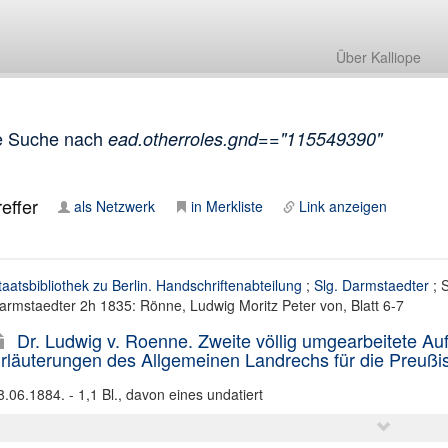
Über Kalliope
e Suche nach
ead.otherroles.gnd=="115549390"
effer
als Netzwerk
in Merkliste
Link anzeigen
taatsbibliothek zu Berlin. Handschriftenabteilung
;
Slg. Darmstaedter
; S
armstaedter 2h 1835: Rönne, Ludwig Moritz Peter von, Blatt 6-7
Dr. Ludwig v. Roenne. Zweite völlig umgearbeitete Auf
rläuterungen des Allgemeinen Landrechs für die Preußisc
8.06.1884. - 1,1 Bl., davon eines undatiert