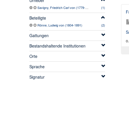
Urheber
Savigny, Friedrich Carl von (1779-1861)
(1)
F
Beteiligte
Rönne, Ludwig von (1804-1891)
(2)
S
Gattungen
o
Bestandshaltende Institutionen
Orte
Sprache
Signatur