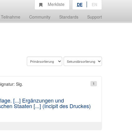
Merkliste
DE
EN
Teilnahme
Community
Standards
Support
ignatur: Slg.
1
lage. [...] Ergänzungen und
hen Staaten [...] (Incipit des Druckes)