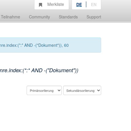
Merkliste
DE
EN
Teilnahme
Community
Standards
Support
re.index:(*:* AND -("Dokument")), 60
re.index:(*:* AND -("Dokument"))