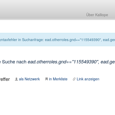
Über Kalliope
yntaxfehler in Suchanfrage: ead.otherroles.gnd=="115549390", ead.gen
e Suche nach
ead.otherroles.gnd=="115549390", ead.gen
effer
als Netzwerk
in Merkliste
Link anzeigen