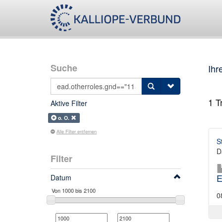
Suche
Ihr
1
Tr
Aktive Filter
o. O.
Alle Filter entfernen
S
D
Filter
E
Datum
0