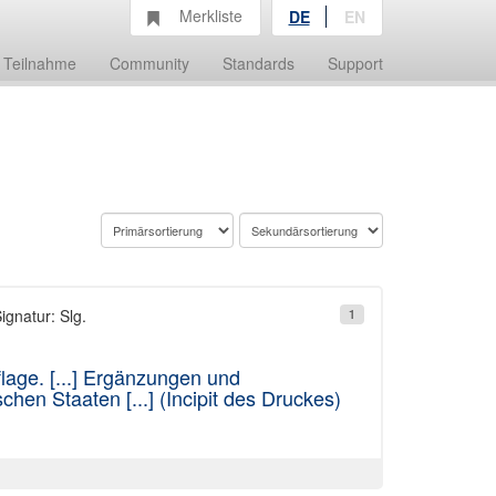
Merkliste
DE
EN
Teilnahme
Community
Standards
Support
ignatur: Slg.
1
lage. [...] Ergänzungen und
hen Staaten [...] (Incipit des Druckes)