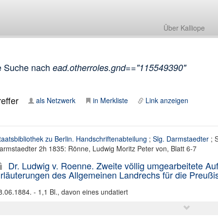
Über Kalliope
e Suche nach
ead.otherroles.gnd=="115549390"
effer
als Netzwerk
in Merkliste
Link anzeigen
taatsbibliothek zu Berlin. Handschriftenabteilung
;
Slg. Darmstaedter
; S
armstaedter 2h 1835: Rönne, Ludwig Moritz Peter von, Blatt 6-7
Dr. Ludwig v. Roenne. Zweite völlig umgearbeitete Auf
rläuterungen des Allgemeinen Landrechs für die Preußisc
8.06.1884. - 1,1 Bl., davon eines undatiert