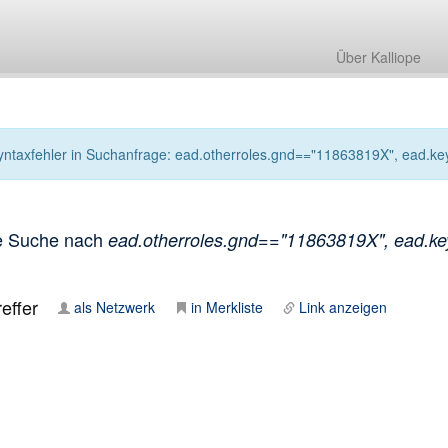
Über Kalliope
yntaxfehler in Suchanfrage: ead.otherroles.gnd=="11863819X", ead.keyw
e Suche nach
ead.otherroles.gnd=="11863819X", ead.keyw
effer
als Netzwerk
in Merkliste
Link anzeigen