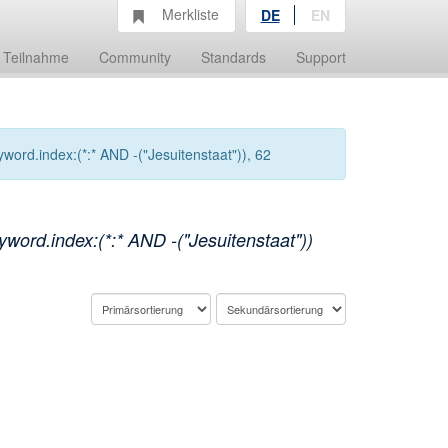
Merkliste
DE
EN
Teilnahme
Community
Standards
Support
ord.index:(*:* AND -("Jesuitenstaat")), 62
ord.index:(*:* AND -("Jesuitenstaat"))