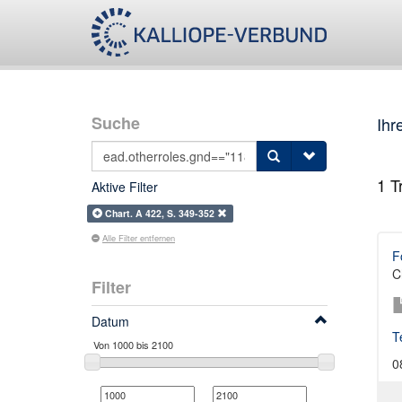
Suche
Ihr
1
Tr
Aktive Filter
Chart. A 422, S. 349-352
Alle Filter entfernen
F
C
Filter
Datum
T
0