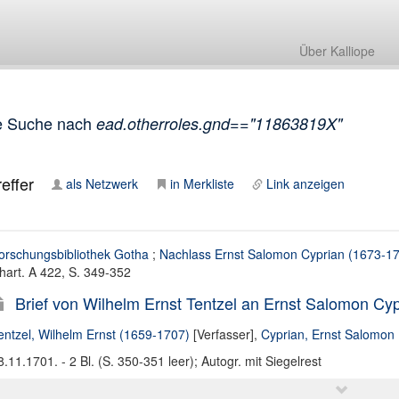
Über Kalliope
e Suche nach
ead.otherroles.gnd=="11863819X"
effer
als Netzwerk
in Merkliste
Link anzeigen
orschungsbibliothek Gotha
;
Nachlass Ernst Salomon Cyprian (1673-1
hart. A 422, S. 349-352
Brief von Wilhelm Ernst Tentzel an Ernst Salomon Cyp
entzel, Wilhelm Ernst (1659-1707)
[Verfasser],
Cyprian, Ernst Salomon
8.11.1701. - 2 Bl. (S. 350-351 leer); Autogr. mit Siegelrest