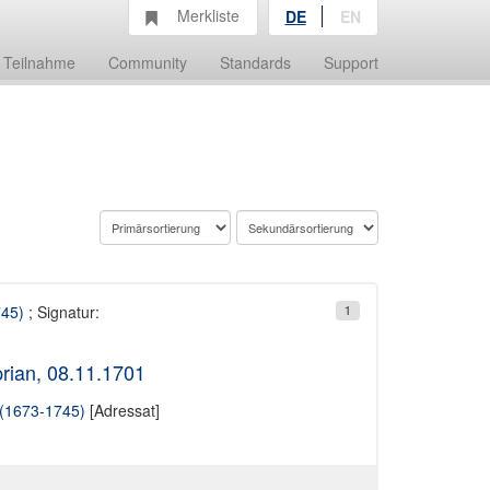
Merkliste
DE
EN
Teilnahme
Community
Standards
Support
745)
; Signatur:
1
rian, 08.11.1701
 (1673-1745)
[Adressat]