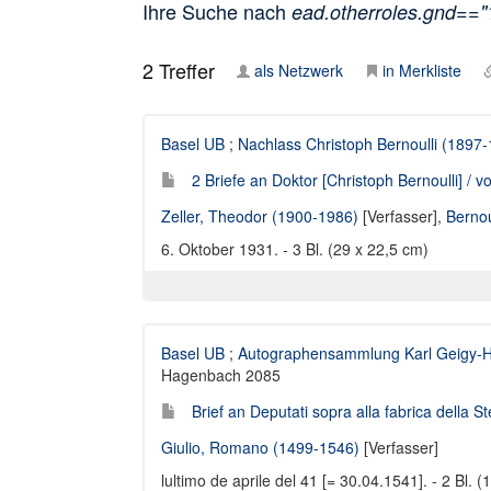
Ihre Suche nach
ead.otherroles.gnd==
2
Treffer
als Netzwerk
in Merkliste
Basel UB
;
Nachlass Christoph Bernoulli (1897
2 Briefe an Doktor [Christoph Bernoulli] / v
Zeller, Theodor (1900-1986)
[Verfasser],
Bernou
6. Oktober 1931. - 3 Bl. (29 x 22,5 cm)
Basel UB
;
Autographensammlung Karl Geigy-
Hagenbach 2085
Brief an Deputati sopra alla fabrica della S
Giulio, Romano (1499-1546)
[Verfasser]
lultimo de aprile del 41 [= 30.04.1541]. - 2 Bl. 