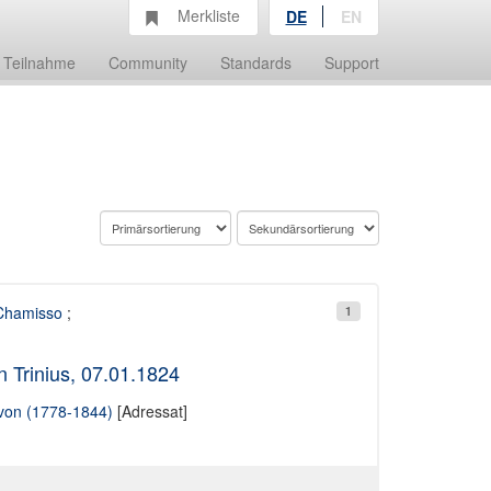
Merkliste
DE
EN
Teilnahme
Community
Standards
Support
 Chamisso
;
1
 Trinius, 07.01.1824
 von (1778-1844)
[Adressat]