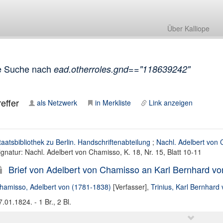
Über Kalliope
e Suche nach
ead.otherroles.gnd=="118639242"
effer
als Netzwerk
in Merkliste
Link anzeigen
taatsbibliothek zu Berlin. Handschriftenabteilung
;
Nachl. Adelbert von
ignatur: Nachl. Adelbert von Chamisso, K. 18, Nr. 15, Blatt 10-11
Brief von Adelbert von Chamisso an Karl Bernhard von
hamisso, Adelbert von (1781-1838)
[Verfasser],
Trinius, Karl Bernhard
7.01.1824. - 1 Br., 2 Bl.