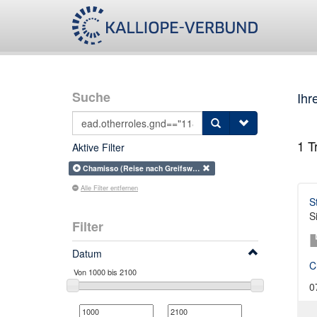
Suche
Ihr
1
Tr
Aktive Filter
Chamisso (Reise nach Greifsw…
Alle Filter entfernen
S
S
Filter
Datum
C
0