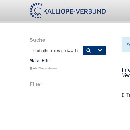
Suche
S
Aktive Filter
Ihr
Alle Filter entfernen
Ven
Filter
0
Tr