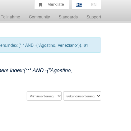
Merkliste
DE
EN
Teilnahme
Community
Standards
Support
rs.index:(*:* AND -("Agostino, Veneziano")), 61
rs.index:(*:* AND -("Agostino,