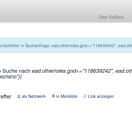
Über Kalliope
yntaxfehler in Suchanfrage: ead.otherroles.gnd=="118639242", ead.othe
e Suche nach
ead.otherroles.gnd=="118639242", ead.othe
eziano"))
effer
als Netzwerk
in Merkliste
Link anzeigen