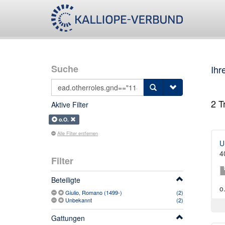
Suche
Ihr
2
Tr
Aktive Filter
o.O.
Alle Filter entfernen
U
4
Filter
Beteiligte
o
Giulio, Romano (1499-)
(2)
Unbekannt
(2)
Gattungen