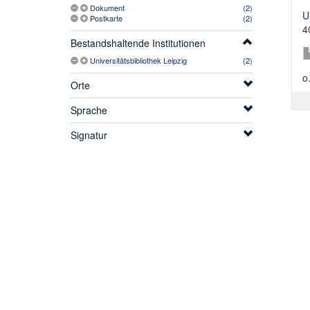
Dokument
(2)
U
Postkarte
(2)
4
Bestandshaltende Institutionen
Universitätsbibliothek Leipzig
(2)
o
Orte
Sprache
Signatur