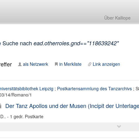
Über Kalliope
e Suche nach
ead.otherroles.gnd=="118639242"
effer
als Netzwerk
in Merkliste
Link anzeigen
niversitätsbibliothek Leipzig
;
Postkartensammlung des Tanzarchivs
; S
03/14/Romano/1
Der Tanz Apollos und der Musen (Incipit der Unterlage
.D.. - 1 gedr. Postkarte