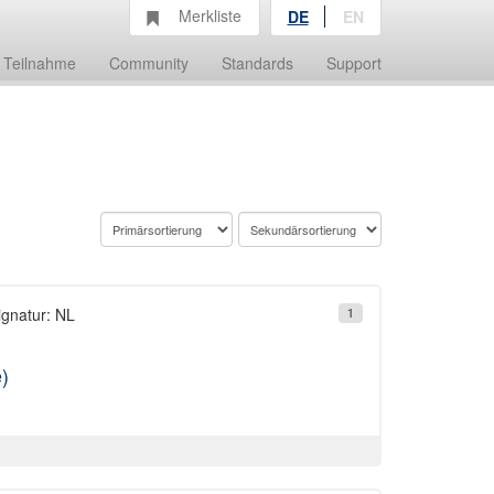
Merkliste
DE
EN
Teilnahme
Community
Standards
Support
ignatur: NL
1
)