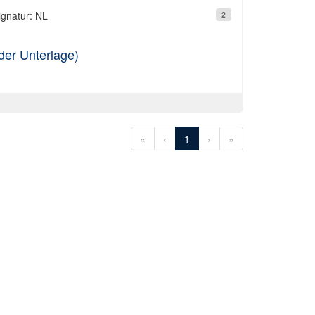
ignatur: NL
2
 der Unterlage)
«
‹
1
›
»