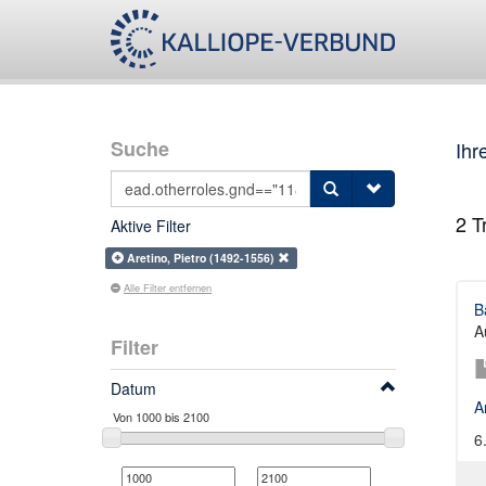
Suche
Ihr
2
Tr
Aktive Filter
Aretino, Pietro (1492-1556)
Alle Filter entfernen
B
A
Filter
Datum
A
6