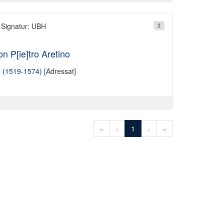
 Signatur: UBH
2
n P[ie]tro Aretino
g (1519-1574)
[Adressat]
«
‹
1
›
»