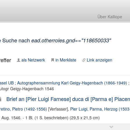
Über Kalliope
e Suche nach
ead.otherroles.gnd=="118650033"
effer
als Netzwerk
in Merkliste
Link anzeigen
asel UB
;
Autographensammlung Karl Geigy-Hagenbach (1866-1949)
;
utogr Geigy-Hagenbach 1546
Brief an [Pier Luigi Farnese] duca di [Parma e] Piacen
retino, Pietro (1492-1556)
[Verfasser],
Pier Luigi, Parma, Herzog (1503
. Aug. 1546. - 1 Bl. (1 S. beschrieben) (29,5 x 21,5 cm)