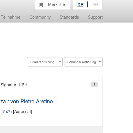
Merkliste
DE
EN
Teilnahme
Community
Standards
Support
 Signatur: UBH
1
za / von Pietro Aretino
-1547)
[Adressat]