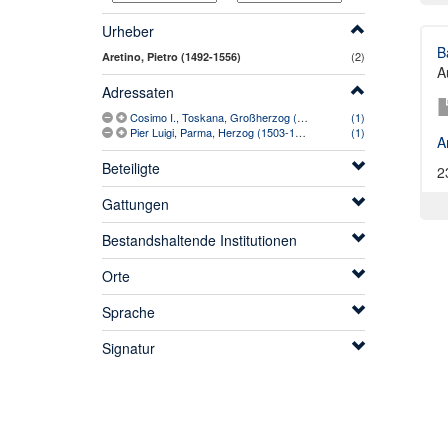
Urheber
B
(2)
Aretino, Pietro (1492-1556)
A
Adressaten
Cosimo I., Toskana, Großherzog (1519-1574)
(1)
Pier Luigi, Parma, Herzog (1503-1547)
(1)
A
Beteiligte
2
Gattungen
Bestandshaltende Institutionen
Orte
Sprache
Signatur