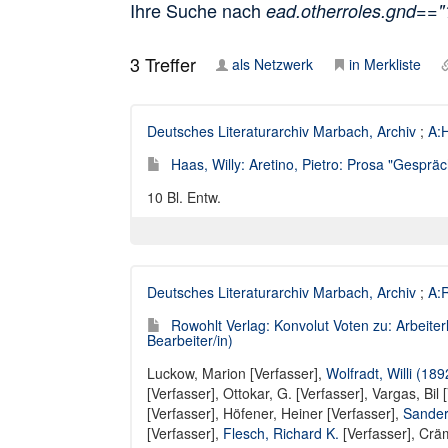
Ihre Suche nach
ead.otherroles.gnd==
3
Treffer
als Netzwerk
in Merkliste
Deutsches Literaturarchiv Marbach, Archiv
;
A:H
Haas, Willy: Aretino, Pietro: Prosa "Gespräc
10 Bl. Entw.
Deutsches Literaturarchiv Marbach, Archiv
;
A:R
Rowohlt Verlag: Konvolut Voten zu: Arbeiterl
Bearbeiter/in)
Luckow, Marion [Verfasser]
,
Wolfradt, Willi (18
[Verfasser]
,
Ottokar, G. [Verfasser]
,
Vargas, Bil 
[Verfasser]
,
Höfener, Heiner [Verfasser]
,
Sander
[Verfasser],
Flesch, Richard K.
[Verfasser],
Cräm