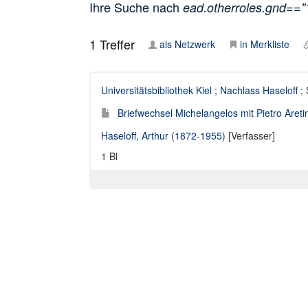
Ihre Suche nach
ead.otherroles.gnd==
1
Treffer
als Netzwerk
in Merkliste
Universitätsbibliothek Kiel
;
Nachlass Haseloff
; 
Briefwechsel Michelangelos mit Pietro Areti
Haseloff, Arthur (1872-1955)
[Verfasser]
1 Bl