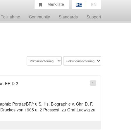
Merkliste
DE
EN
Teilnahme
Community
Standards
Support
ur: ER D 2
1
ik: Porträt/BR/10 S. Hs. Biographie v. Chr. D. F.
Druckes von 1905 u. 2 Pressest. zu Graf Ludwig zu