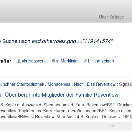
Über Kalliope
e Suche nach
ead.otherroles.gnd=="119141574"
effer
als Netzwerk
in Merkliste
Link anzeigen
ünchner Stadtbibliothek / Monacensia
;
Nachl. Else Reventlow
; Signat
Über berühmte Mitglieder der Familie Reventlow
 S. Kopie e. Auszugs d. Stammbaums d. Fam. Reventlow/BR/1 Druckgraph
eventlow (Kopie m. hs. Korrekturen u. Ergänzungen)/BR/1 Kopie eines 
eventlow/BR/Ernst Reventlow: Vom Adel, 4 S. Kopie e. Druckes v. 1903