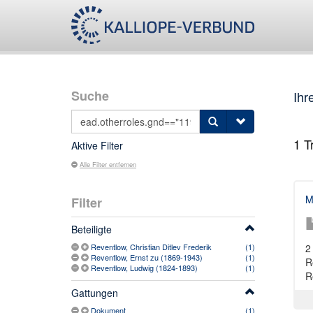
Suche
Ihr
1
Tr
Aktive Filter
Alle Filter entfernen
M
Filter
Beteiligte
Reventlow, Christian Ditlev Frederik
(1)
2
Reventlow, Ernst zu (1869-1943)
(1)
R
Reventlow, Ludwig (1824-1893)
(1)
R
Gattungen
Dokument
(1)