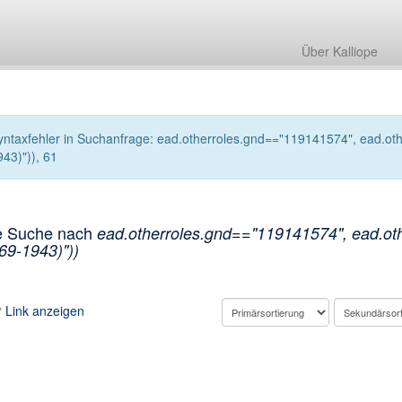
Über Kalliope
yntaxfehler in Suchanfrage: ead.otherroles.gnd=="119141574", ead.othe
943)")), 61
e Suche nach
ead.otherroles.gnd=="119141574", ead.othe
69-1943)"))
Link anzeigen