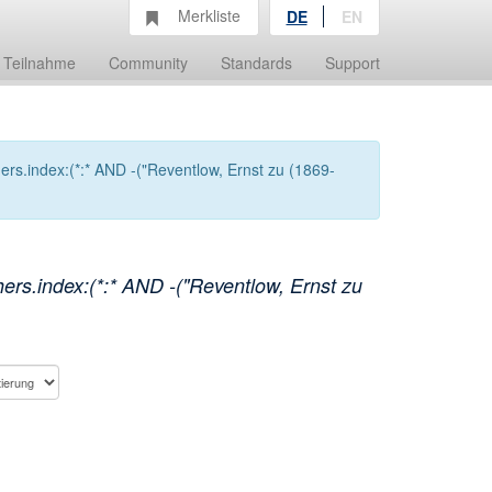
Merkliste
DE
EN
Teilnahme
Community
Standards
Support
rs.index:(*:* AND -("Reventlow, Ernst zu (1869-
rs.index:(*:* AND -("Reventlow, Ernst zu