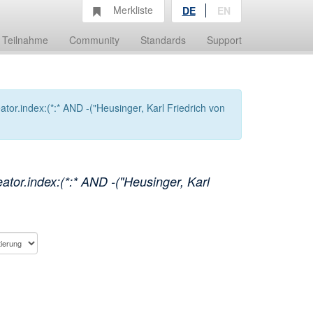
Merkliste
DE
EN
Teilnahme
Community
Standards
Support
or.index:(*:* AND -("Heusinger, Karl Friedrich von
tor.index:(*:* AND -("Heusinger, Karl