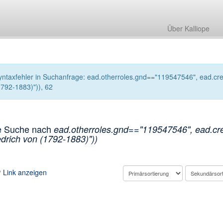
Über Kalliope
yntaxfehler in Suchanfrage: ead.otherroles.gnd=="119547546", ead.creat
1792-1883)")), 62
e Suche nach
ead.otherroles.gnd=="119547546", ead.crea
edrich von (1792-1883)"))
Link anzeigen