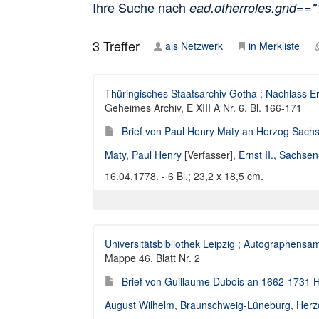
Ihre Suche nach
ead.otherroles.gnd==
3
Treffer
als Netzwerk
in Merkliste
Thüringisches Staatsarchiv Gotha
;
Nachlass Er
Geheimes Archiv, E XIII A Nr. 6, Bl. 166-171
Brief von Paul Henry Maty an Herzog Sachs
Maty, Paul Henry
[Verfasser],
Ernst II., Sachs
16.04.1778. - 6 Bl.; 23,2 x 18,5 cm.
Universitätsbibliothek Leipzig
;
Autographensam
Mappe 46, Blatt Nr. 2
Brief von Guillaume Dubois an 1662-1731 
August Wilhelm, Braunschweig-Lüneburg, Herzo