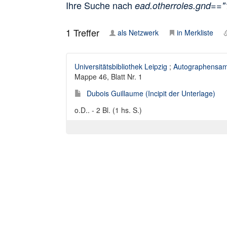
Ihre Suche nach
ead.otherroles.gnd==
1
Treffer
als Netzwerk
in Merkliste
Universitätsbibliothek Leipzig
;
Autographensam
Mappe 46, Blatt Nr. 1
Dubois Guillaume (Incipit der Unterlage)
o.D.. - 2 Bl. (1 hs. S.)