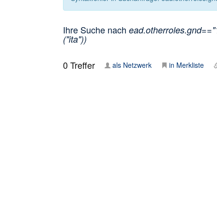
Ihre Suche nach
ead.otherroles.gnd=="
("ita"))
0
Treffer
als Netzwerk
in Merkliste