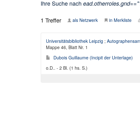
Ihre Suche nach
ead.otherroles.gnd==
1
Treffer
als Netzwerk
in Merkliste
Universitätsbibliothek Leipzig
;
Autographensam
Mappe 46, Blatt Nr. 1
Dubois Guillaume (Incipit der Unterlage)
o.D.. - 2 Bl. (1 hs. S.)