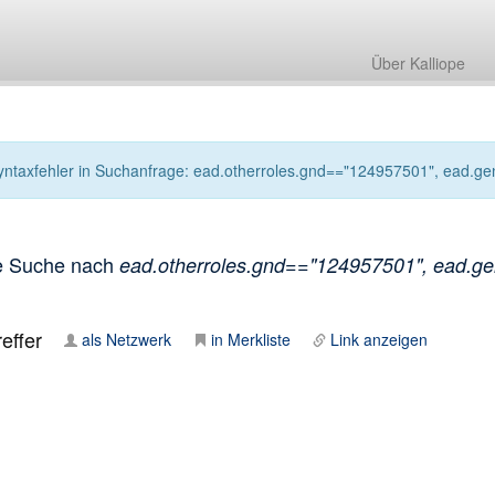
Über Kalliope
yntaxfehler in Suchanfrage: ead.otherroles.gnd=="124957501", ead.genr
e Suche nach
ead.otherroles.gnd=="124957501", ead.genr
effer
als Netzwerk
in Merkliste
Link anzeigen