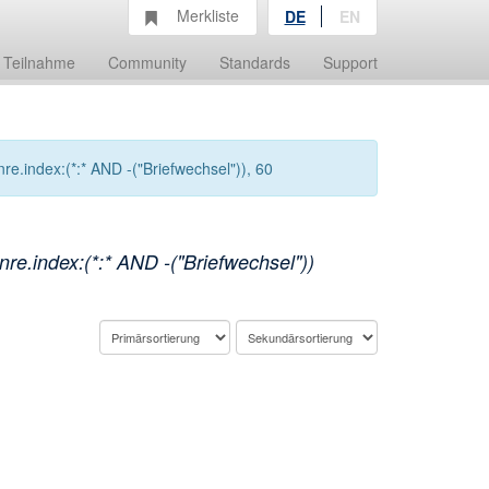
Merkliste
DE
EN
Teilnahme
Community
Standards
Support
e.index:(*:* AND -("Briefwechsel")), 60
e.index:(*:* AND -("Briefwechsel"))