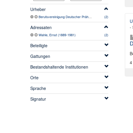
Urheber
Berufsvereinigung Deutscher Prähistoriker (1921/1923-)
(2)
U
-
Adressaten
Wahle, Ernst (1889-1981)
(2)
D
Beteiligte
B
Gattungen
4
Bestandshaltende Institutionen
Orte
Sprache
Signatur