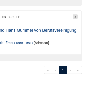
. Hs. 3989 I E
2
 und Hans Gummel von Berufsvereinigung
le, Ernst (1889-1981)
[Adressat]
«
‹
1
›
»