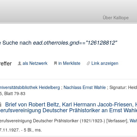
Über Kalliope
e Suche nach
ead.otherroles.gnd=="126128812"
effer
als Netzwerk
in Merkliste
Link anzeigen
niversitätsbibliothek Heidelberg
;
Nachlass Ernst Wahle
; Signatur: Heid
 5, Blatt 79-83
Brief von Robert Beltz, Karl Hermann Jacob-Friesen,
erufsvereinigung Deutscher Prähistoriker an Ernst Wahl
erufsvereinigung Deutscher Prähistoriker (1921/1923-) [Verfasser]
,
Wah
7.11.1927. - 5 Bl., ms.