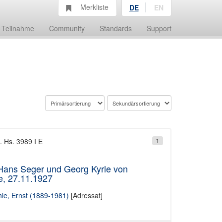
Merkliste
DE
EN
Teilnahme
Community
Standards
Support
. Hs. 3989 I E
1
 Hans Seger und Georg Kyrle von
e, 27.11.1927
le, Ernst (1889-1981)
[Adressat]