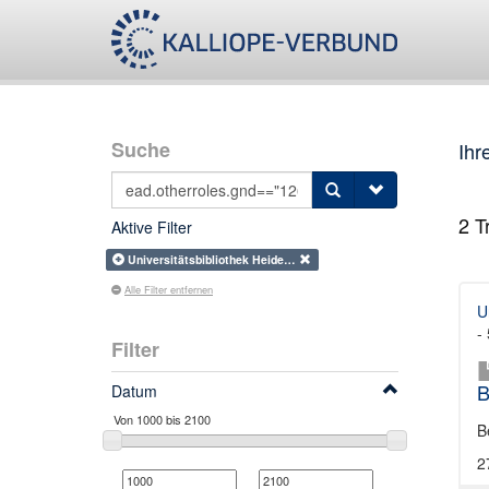
Suche
Ihr
2
Tr
Aktive Filter
Universitätsbibliothek Heide…
Alle Filter entfernen
U
-
Filter
B
Datum
B
2