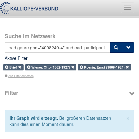
Navig
umsch
Suche im Netzwerk
Aktive Filter
Brief
Wiener, Otto (1862-1927)
Koenig, Ernst (1869-1924)
Alle Filter entfernen
Filter
×
Ihr Graph wird erzeugt.
Bei größeren Datensätzen
kann dies einen Moment dauern.