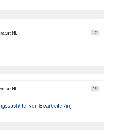
natur: NL
17
)
natur: NL
18
gssachtitel von Bearbeiter/in)