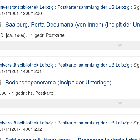
niversitätsbibliothek Leipzig
;
Postkartensammlung der UB Leipzig
; Sig
61/1/1001-1200/1200
Saalburg, Porta Decumana (von Innen) (Incipit der Un
.D. [ca. 1909]. - 1 gedr. Postkarte
niversitätsbibliothek Leipzig
;
Postkartensammlung der UB Leipzig
; Sig
61/1/1201-1400/1201
Bodenseepanorama (Incipit der Unterlage)
930. - 1 gedr.; hs. Postkarte
niversitätsbibliothek Leipzig
;
Postkartensammlung der UB Leipzig
; Sig
61/1/1201-1400/1202
Schliersee mit Jägerkamp u. Brecherspitz (Incipit der 