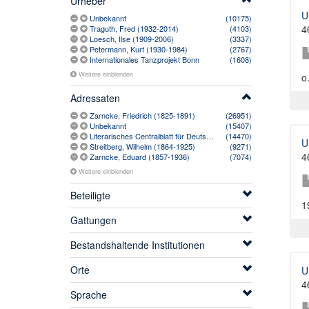
Urheber
U
Unbekannt
(10175)
4
Traguth, Fred (1932-2014)
(4103)
Loesch, Ilse (1909-2006)
(3337)
Petermann, Kurt (1930-1984)
(2767)
Internationales Tanzprojekt Bonn
(1608)
Weitere einblenden
o
Adressaten
Zarncke, Friedrich (1825-1891)
(26951)
Unbekannt
(15407)
Literarisches Centralblatt für Deutschland. Zeitschrift (1850-1944)
(14470)
U
Streitberg, Wilhelm (1864-1925)
(9271)
4
Zarncke, Eduard (1857-1936)
(7074)
Weitere einblenden
Beteiligte
1
Gattungen
Bestandshaltende Institutionen
Orte
U
4
Sprache