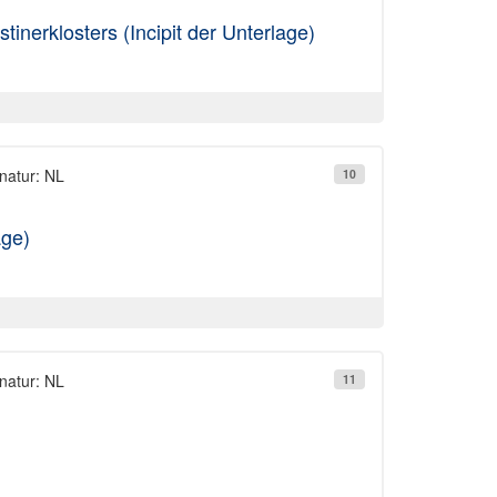
inerklosters (Incipit der Unterlage)
natur: NL
10
age)
natur: NL
11