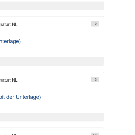
natur: NL
12
nterlage)
natur: NL
13
pit der Unterlage)