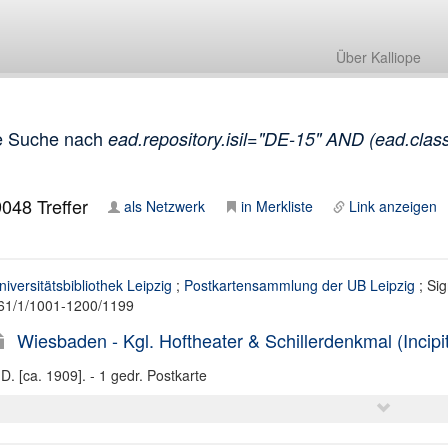
Über Kalliope
e Suche nach
ead.repository.isil="DE-15" AND (ead.class 
9048
Treffer
als Netzwerk
in Merkliste
Link anzeigen
niversitätsbibliothek Leipzig
;
Postkartensammlung der UB Leipzig
; Sig
61/1/1001-1200/1199
Wiesbaden - Kgl. Hoftheater & Schillerdenkmal (Incipi
.D. [ca. 1909]. - 1 gedr. Postkarte