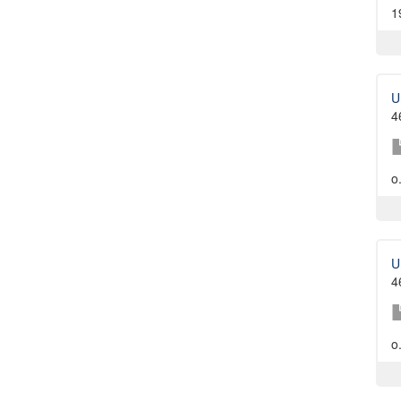
1
U
4
o
U
4
o