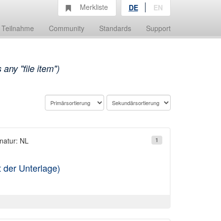
Merkliste
DE
EN
Teilnahme
Community
Standards
Support
any "file item")
natur: NL
1
t der Unterlage)