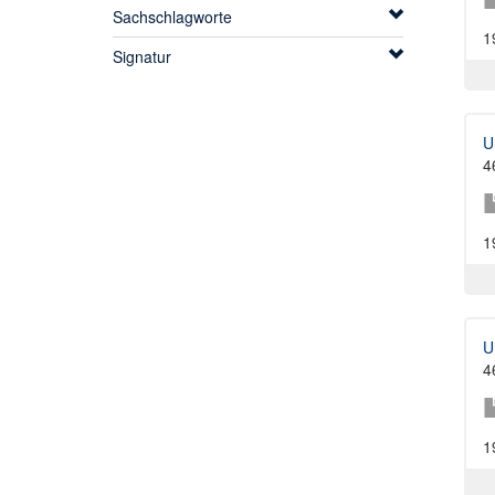
Sachschlagworte
1
Signatur
U
4
1
U
4
1