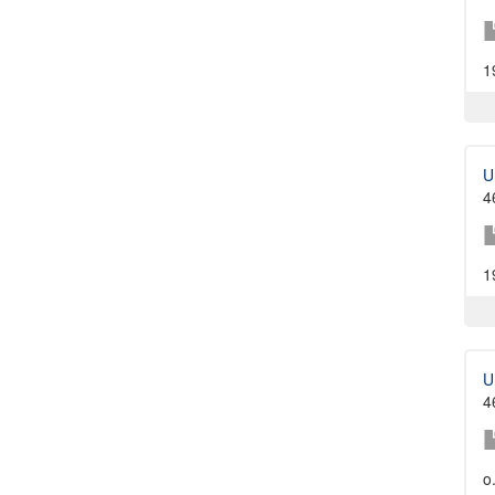
1
U
4
1
U
4
o