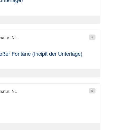
natur: NL
5
ßer Fontäne (Incipit der Unterlage)
natur: NL
6