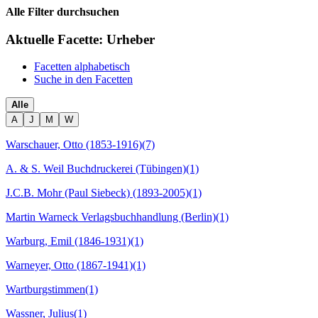
Alle Filter durchsuchen
Aktuelle Facette:
Urheber
Facetten alphabetisch
Suche in den Facetten
Alle
A
J
M
W
Warschauer, Otto (1853-1916)
(7)
A. & S. Weil Buchdruckerei (Tübingen)
(1)
J.C.B. Mohr (Paul Siebeck) (1893-2005)
(1)
Martin Warneck Verlagsbuchhandlung (Berlin)
(1)
Warburg, Emil (1846-1931)
(1)
Warneyer, Otto (1867-1941)
(1)
Wartburgstimmen
(1)
Wassner, Julius
(1)