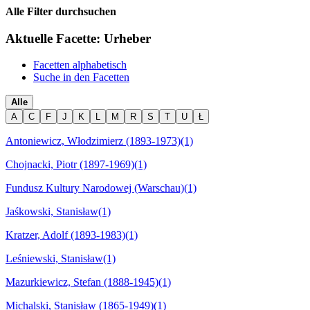
Alle Filter durchsuchen
Aktuelle Facette:
Urheber
Facetten alphabetisch
Suche in den Facetten
Alle
A
C
F
J
K
L
M
R
S
T
U
Ł
Antoniewicz, Włodzimierz (1893-1973)
(1)
Chojnacki, Piotr (1897-1969)
(1)
Fundusz Kultury Narodowej (Warschau)
(1)
Jaśkowski, Stanisław
(1)
Kratzer, Adolf (1893-1983)
(1)
Leśniewski, Stanisław
(1)
Mazurkiewicz, Stefan (1888-1945)
(1)
Michalski, Stanisław (1865-1949)
(1)