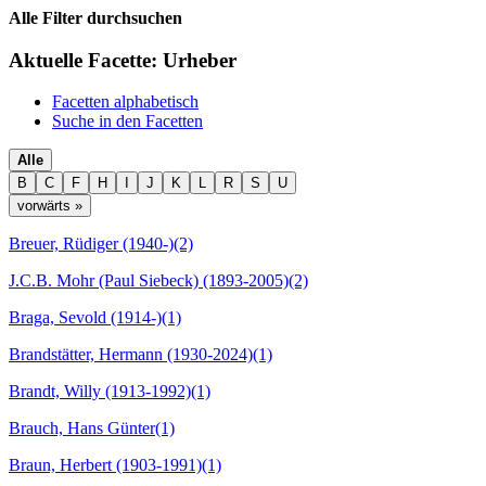
Alle Filter durchsuchen
Aktuelle Facette:
Urheber
Facetten alphabetisch
Suche in den Facetten
Alle
B
C
F
H
I
J
K
L
R
S
U
vorwärts »
Breuer, Rüdiger (1940-)
(2)
J.C.B. Mohr (Paul Siebeck) (1893-2005)
(2)
Braga, Sevold (1914-)
(1)
Brandstätter, Hermann (1930-2024)
(1)
Brandt, Willy (1913-1992)
(1)
Brauch, Hans Günter
(1)
Braun, Herbert (1903-1991)
(1)