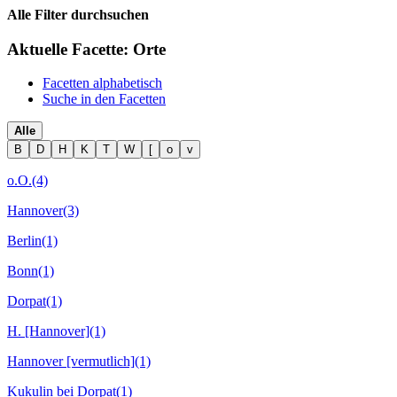
Alle Filter durchsuchen
Aktuelle Facette:
Orte
Facetten alphabetisch
Suche in den Facetten
Alle
B
D
H
K
T
W
[
o
v
o.O.
(4)
Hannover
(3)
Berlin
(1)
Bonn
(1)
Dorpat
(1)
H. [Hannover]
(1)
Hannover [vermutlich]
(1)
Kukulin bei Dorpat
(1)