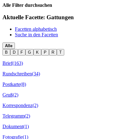
Alle Filter durchsuchen
Aktuelle Facette:
Gattungen
Facetten alphabetisch
Suche in den Facetten
Alle
B
D
F
G
K
P
R
T
Brief
(163)
Rundschreiben
(34)
Postkarte
(8)
Gruß
(2)
Korrespondenz
(2)
Telegramm
(2)
Dokument
(1)
Fotografie
(1)