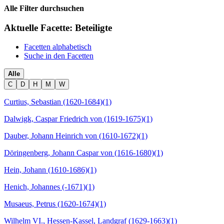
Alle Filter durchsuchen
Aktuelle Facette:
Beteiligte
Facetten alphabetisch
Suche in den Facetten
Alle
C
D
H
M
W
Curtius, Sebastian (1620-1684)
(1)
Dalwigk, Caspar Friedrich von (1619-1675)
(1)
Dauber, Johann Heinrich von (1610-1672)
(1)
Döringenberg, Johann Caspar von (1616-1680)
(1)
Hein, Johann (1610-1686)
(1)
Henich, Johannes (-1671)
(1)
Musaeus, Petrus (1620-1674)
(1)
Wilhelm VI., Hessen-Kassel, Landgraf (1629-1663)
(1)