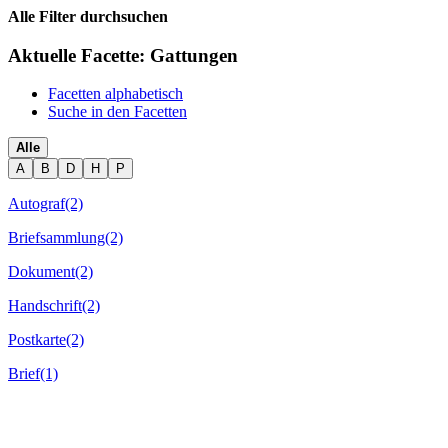
Alle Filter durchsuchen
Aktuelle Facette:
Gattungen
Facetten alphabetisch
Suche in den Facetten
Alle
A
B
D
H
P
Autograf
(2)
Briefsammlung
(2)
Dokument
(2)
Handschrift
(2)
Postkarte
(2)
Brief
(1)