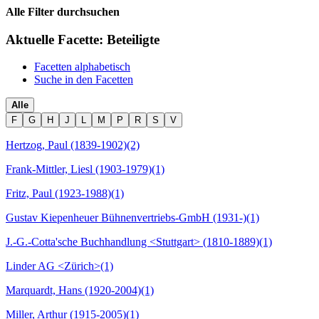
Alle Filter durchsuchen
Aktuelle Facette:
Beteiligte
Facetten alphabetisch
Suche in den Facetten
Alle
F
G
H
J
L
M
P
R
S
V
Hertzog, Paul (1839-1902)
(2)
Frank-Mittler, Liesl (1903-1979)
(1)
Fritz, Paul (1923-1988)
(1)
Gustav Kiepenheuer Bühnenvertriebs-GmbH (1931-)
(1)
J.-G.-Cotta'sche Buchhandlung <Stuttgart> (1810-1889)
(1)
Linder AG <Zürich>
(1)
Marquardt, Hans (1920-2004)
(1)
Miller, Arthur (1915-2005)
(1)