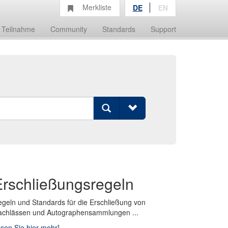
Merkliste
DE
EN
Teilnahme
Community
Standards
Support
Erschließungsregeln
geln und Standards für die Erschließung von
achlässen und Autographensammlungen ...
esen Sie hier mehr
]