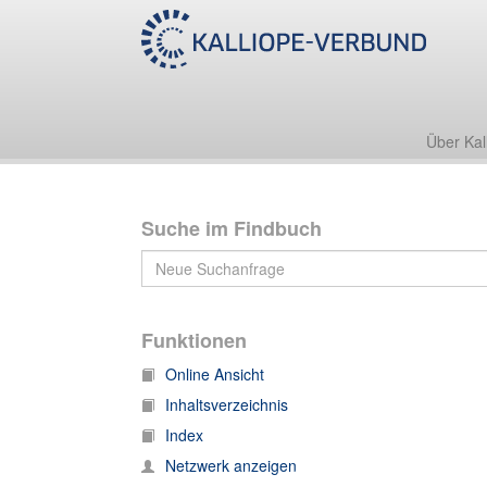
Nachlass Karl Ernst von Baer
1. Briefe
1.17 Band 17
Brief von Anna Michajlovna Raevskaja an Karl Ern
Über Kal
Suche im Findbuch
Funktionen
Online Ansicht
Inhaltsverzeichnis
Index
Netzwerk anzeigen