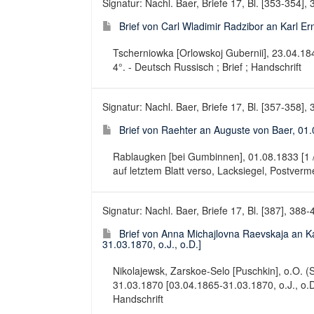
Signatur: Nachl. Baer, Briefe 17, Bl. [353-354],
Brief von Carl Wladimir Radzibor an Karl Er
Tscherniowka [Orlowskoj Gubernii], 23.04.1841
4°. - Deutsch Russisch ; Brief ; Handschrift
Signatur: Nachl. Baer, Briefe 17, Bl. [357-358],
Brief von Raehter an Auguste von Baer, 01.0
Rablaugken [bei Gumbinnen], 01.08.1833 [1 / 8
auf letztem Blatt verso, Lacksiegel, Postverme
Signatur: Nachl. Baer, Briefe 17, Bl. [387], 388-
Brief von Anna Michajlovna Raevskaja an K
31.03.1870, o.J., o.D.]
Nikolajewsk, Zarskoe-Selo [Puschkin], o.O. (St
31.03.1870 [03.04.1865-31.03.1870, o.J., o.D.].
Handschrift