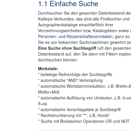
1.1 Einfache Suche
Durchsuchen Sie den gesamten Datenbestand de
Kalliope-Verbundes, das sind alle Findbücher und
Autographenkataloge einschließlich ihrer
Verzeichnungseinheiten bzw. Katalogdaten sowie 
Personen- und Körperschaftsnormdaten
, ganz so
Sie es von bekannten Suchmaschinen gewohnt si
Eine Suche ohne Suchbegriff
ruft den gesamte
Datenbestand auf, den Sie dann mit
Filtern
explora
durchsuchen können.
Merkmale:
* beliebige Reihenfolge der Suchbegriffe
* automatische "AND"-Verknüpfung
* automatische Wortstammreduktion, z.B. Briefe=B
Müller=Müll
* automatische Auflösung von Umlauten, z.B. ö=o
ß=ss
* automatische Vorschlagsliste je Suchbegriff
* Rechtstrunkierung mit "*", z.B. Humb*
* Suche mit Booleschen Operatoren OR und NOT