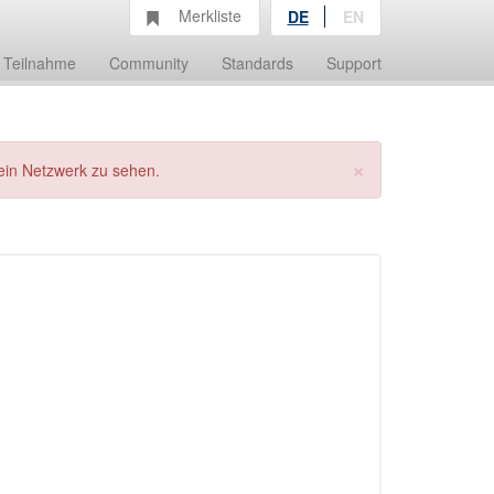
Merkliste
DE
EN
Teilnahme
Community
Standards
Support
×
ein Netzwerk zu sehen.